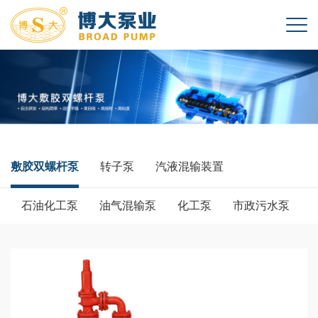
敷胶双螺杆泵
转子泵
汽液混输装置
石油化工泵
油气混输泵
化工泵
市政污水泵