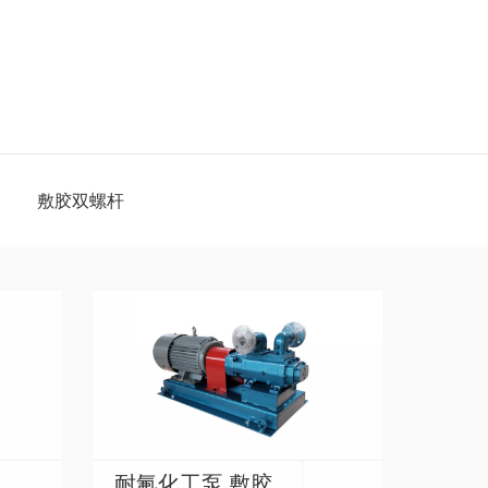
敷胶双螺杆
耐氟化工泵 敷胶