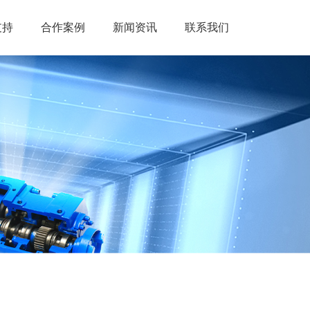
支持
合作案例
新闻资讯
联系我们