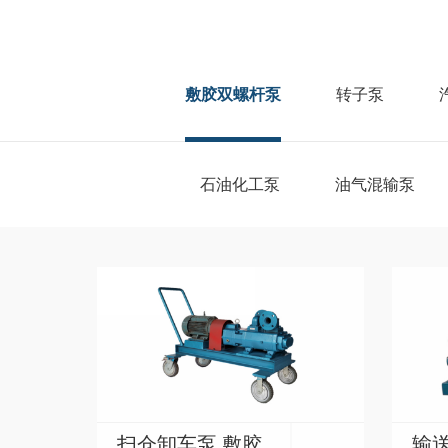
敷胶双螺杆泵
转子泵
石油化工泵
油气混输泵
扫仓卸车泵 敷胶
输送