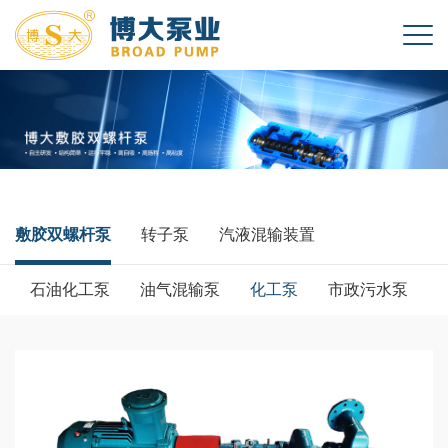
敷胶双螺杆泵
转子泵
汽液混输装置
石油化工泵
油气混输泵
化工泵
市政污水泵