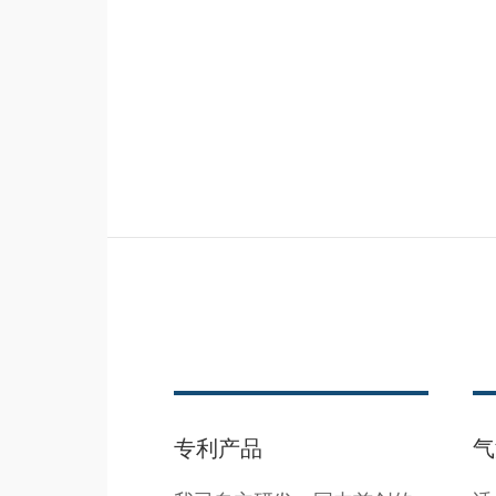
专利产品
气