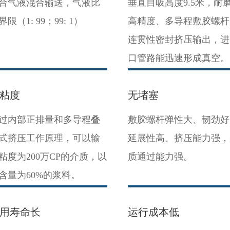
合气液混合输送，气液比
垂直自吸高度9.5米，耐
界限（1: 99；99: 1）
高精度、多导程敷胶螺杆
连贯性密封挤压输出，进
口管路能迅速形成真空。
粘度
无堵塞
过内部正排量和多导程叠
敷胶螺杆弹性大、韧劲好
式挤压工作原理，可以输
延展性高、挤压能力强，
粘度为200万CP的介质，以
质通过能力强。
含量为60%的浆料。
用寿命长
运行成本低