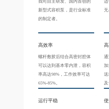
我司自主研发、国内首创的
适
新型式容积泵，是行业标准
无
的制定者。
高效率
高
螺杆敷胶后结合高密封腔体
通
可以达到基本零内泄，容积
加
率高达98%，工作效率可达
送
65%-85%。
及
运行平稳
使