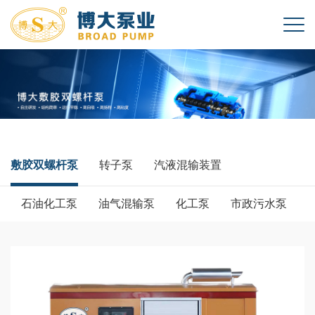
敷胶双螺杆泵
转子泵
汽液混输装置
石油化工泵
油气混输泵
化工泵
市政污水泵